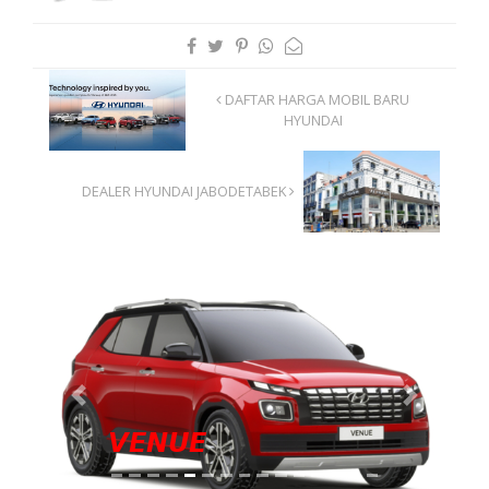
DAFTAR HARGA MOBIL BARU
HYUNDAI
DEALER HYUNDAI JABODETABEK
Previous
Next
𝙑𝙀𝙉𝙐𝙀