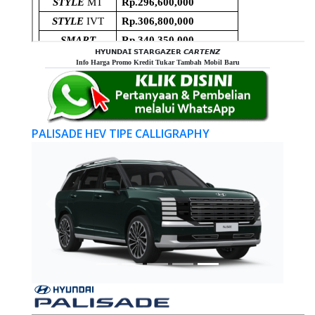
𝗛𝗬𝗨𝗡𝗗𝗔𝗜 𝗦𝗧𝗔𝗥𝗚𝗔𝗭𝗘𝗥 𝘾𝘼𝙍𝙏𝙀𝙉𝙕
Info Harga Promo Kredit Tukar Tambah Mobil Baru
PALISADE HEV TIPE CALLIGRAPHY
Previous
Next