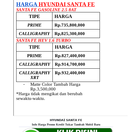
𝗛𝗬𝗨𝗡𝗗𝗔𝗜 𝗦𝗔𝗡𝗧𝗔 𝗙𝗘
Info Harga Promo Kredit Tukar Tambah Mobil Baru