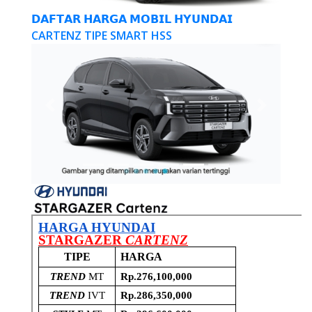
𝗗𝗔𝗙𝗧𝗔𝗥 𝗛𝗔𝗥𝗚𝗔 𝗠𝗢𝗕𝗜𝗟 𝗛𝗬𝗨𝗡𝗗𝗔𝗜
CARTENZ TIPE SMART HSS
Previous
Next