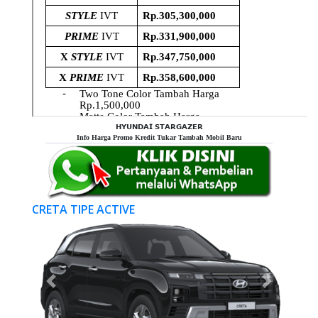
𝗛𝗬𝗨𝗡𝗗𝗔𝗜 𝗦𝗧𝗔𝗥𝗚𝗔𝗭𝗘𝗥
Info Harga Promo Kredit Tukar Tambah Mobil Baru
CRETA TIPE ACTIVE
Previous
Next