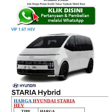
𝗛𝗬𝗨𝗡𝗗𝗔𝗜 𝗦𝗧𝗔𝗥𝗜𝗔
Info Harga Promo Kredit Tukar Tambah Mobil Baru
VIP 1.6T HEV
Previous
Next