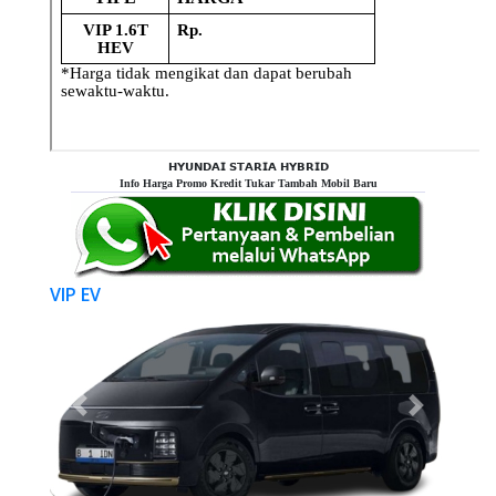
𝗛𝗬𝗨𝗡𝗗𝗔𝗜 𝗦𝗧𝗔𝗥𝗜𝗔 𝗛𝗬𝗕𝗥𝗜𝗗
Info Harga Promo Kredit Tukar Tambah Mobil Baru
VIP EV
Previous
Next