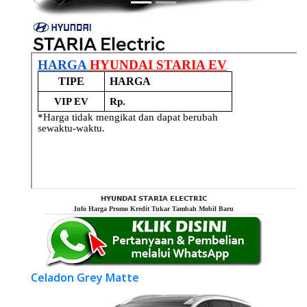
𝗛𝗬𝗨𝗡𝗗𝗔𝗜 𝗦𝗧𝗔𝗥𝗜𝗔 𝗘𝗟𝗘𝗖𝗧𝗥𝗜𝗖
Info Harga Promo Kredit Tukar Tambah Mobil Baru
Celadon Grey Matte