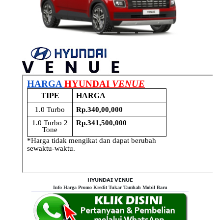
𝗛𝗬𝗨𝗡𝗗𝗔𝗜 𝗩𝗘𝗡𝗨𝗘
Info Harga Promo Kredit Tukar Tambah Mobil Baru