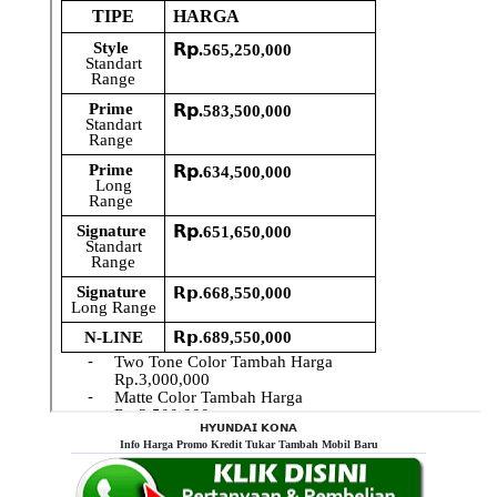
𝗛𝗬𝗨𝗡𝗗𝗔𝗜 𝗞𝗢𝗡𝗔
Info Harga Promo Kredit Tukar Tambah Mobil Baru