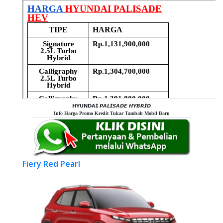
𝗛𝗬𝗨𝗡𝗗𝗔𝗜 𝙋𝘼𝙇𝙄𝙎𝘼𝘿𝙀 𝙃𝙔𝘽𝙍𝙄𝘿
Info Harga Promo Kredit Tukar Tambah Mobil Baru
Fiery Red Pearl
Previous
Next