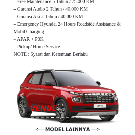
– Free Maintenance 5 Tahun / 75.000 KM
– Garansi Audio 2 Tahun / 40.000 KM
– Garansi Aki 2 Tahun / 40.000 KM
– Emergency Hyundai 24 Hours Roadside Assistance &
Mobil Charging
– APAR + P3K
– Pickup/ Home Service
NOTE : Syarat dan Ketentuan Berlaku
Previous
Next
𝙑𝙀𝙉𝙐𝙀
<== 𝗠𝗢𝗗𝗘𝗟 𝗟𝗔𝗜𝗡𝗡𝗬𝗔 ==>