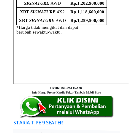
𝗛𝗬𝗨𝗡𝗗𝗔𝗜 𝙋𝘼𝙇𝙄𝙎𝘼𝘿𝙀
Info Harga Promo Kredit Tukar Tambah Mobil Baru
STARIA TIPE 9 SEATER