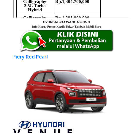
𝗛𝗬𝗨𝗡𝗗𝗔𝗜 𝙋𝘼𝙇𝙄𝙎𝘼𝘿𝙀 𝙃𝙔𝘽𝙍𝙄𝘿
Info Harga Promo Kredit Tukar Tambah Mobil Baru
Fiery Red Pearl
Atlas 
Previous
Next