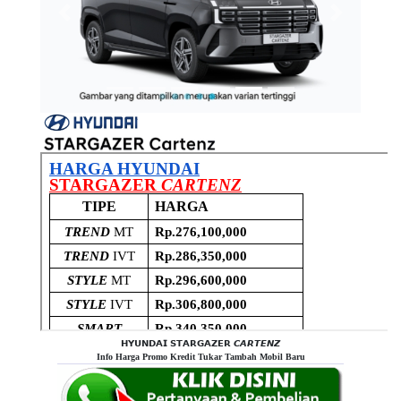
Previous
Next
𝗛𝗬𝗨𝗡𝗗𝗔𝗜 𝗦𝗧𝗔𝗥𝗚𝗔𝗭𝗘𝗥 𝘾𝘼𝙍𝙏𝙀𝙉𝙕
Info Harga Promo Kredit Tukar Tambah Mobil Baru