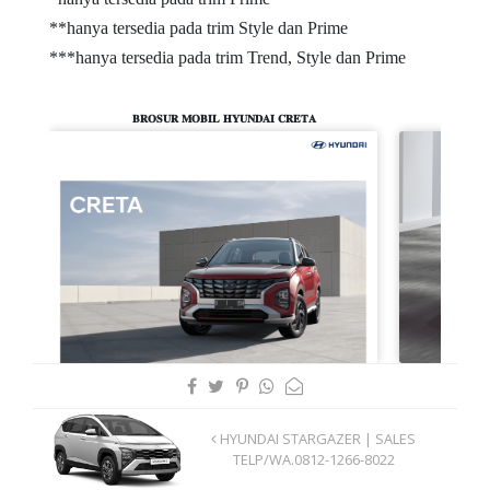
**hanya tersedia pada trim Style dan Prime
***hanya tersedia pada trim Trend, Style dan Prime
𝐁𝐑𝐎𝐒𝐔𝐑 𝐌𝐎𝐁𝐈𝐋 𝐇𝐘𝐔𝐍𝐃𝐀𝐈 𝐂𝐑𝐄𝐓𝐀
𝐁
HYUNDAI STARGAZER | SALES
TELP/WA.0812-1266-8022