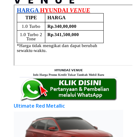
𝗛𝗬𝗨𝗡𝗗𝗔𝗜 𝗩𝗘𝗡𝗨𝗘
Info Harga Promo Kredit Tukar Tambah Mobil Baru
Ultimate Red Metallic
Creamy