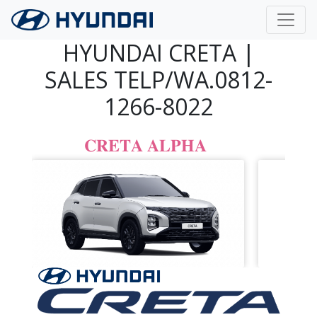
Langsung ke konten utama
HYUNDAI CRETA |
SALES TELP/WA.0812-
1266-8022
𝐂𝐑𝐄𝐓𝐀 𝐀𝐋𝐏𝐇𝐀