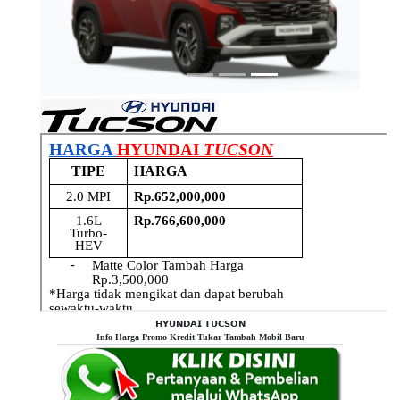
Previous
Next
𝗛𝗬𝗨𝗡𝗗𝗔𝗜 𝗧𝗨𝗖𝗦𝗢𝗡
Info Harga Promo Kredit Tukar Tambah Mobil Baru