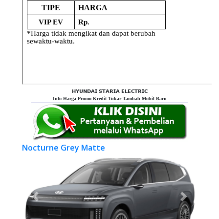
𝗛𝗬𝗨𝗡𝗗𝗔𝗜 𝗦𝗧𝗔𝗥𝗜𝗔 𝗘𝗟𝗘𝗖𝗧𝗥𝗜𝗖
Info Harga Promo Kredit Tukar Tambah Mobil Baru
Nocturne Grey Matte
Previous
Next