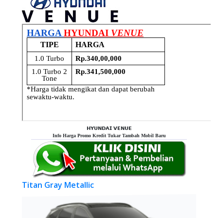
𝗛𝗬𝗨𝗡𝗗𝗔𝗜 𝗩𝗘𝗡𝗨𝗘
Info Harga Promo Kredit Tukar Tambah Mobil Baru
Titan Gray Metallic