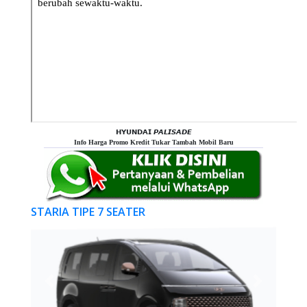
𝗛𝗬𝗨𝗡𝗗𝗔𝗜 𝙋𝘼𝙇𝙄𝙎𝘼𝘿𝙀
Info Harga Promo Kredit Tukar Tambah Mobil Baru
STARIA TIPE 7 SEATER
Previous
Next