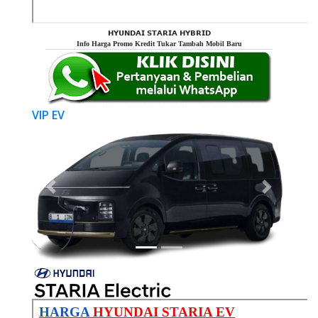
𝗛𝗬𝗨𝗡𝗗𝗔𝗜 𝗦𝗧𝗔𝗥𝗜𝗔 𝗛𝗬𝗕𝗥𝗜𝗗
Info Harga Promo Kredit Tukar Tambah Mobil Baru
VIP EV
Previous
Next