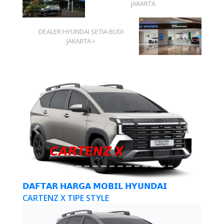
JAKARTA
DEALER HYUNDAI SETIA BUDI
JAKARTA
Previous
Next
𝘾𝘼𝙍𝙏𝙀𝙉𝙕 𝙓
𝗗𝗔𝗙𝗧𝗔𝗥 𝗛𝗔𝗥𝗚𝗔 𝗠𝗢𝗕𝗜𝗟 𝗛𝗬𝗨𝗡𝗗𝗔𝗜
CARTENZ X TIPE STYLE