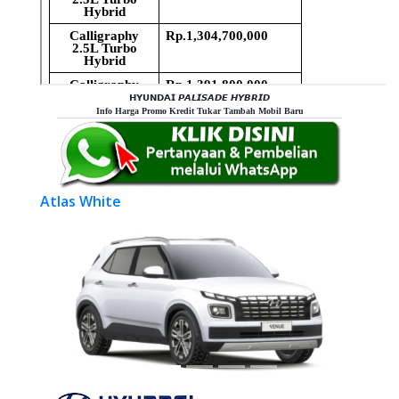
𝗛𝗬𝗨𝗡𝗗𝗔𝗜 𝙋𝘼𝙇𝙄𝙎𝘼𝘿𝙀 𝙃𝙔𝘽𝙍𝙄𝘿
Info Harga Promo Kredit Tukar Tambah Mobil Baru
Atlas White
Previous
Next