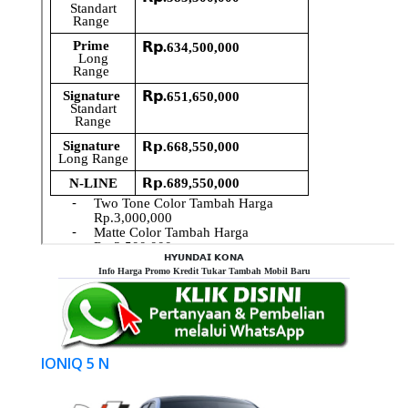
𝗛𝗬𝗨𝗡𝗗𝗔𝗜 𝗞𝗢𝗡𝗔
Info Harga Promo Kredit Tukar Tambah Mobil Baru
IONIQ 5 N