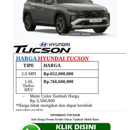
Previous
Next
𝗛𝗬𝗨𝗡𝗗𝗔𝗜 𝗧𝗨𝗖𝗦𝗢𝗡
Info Harga Promo Kredit Tukar Tambah Mobil Baru