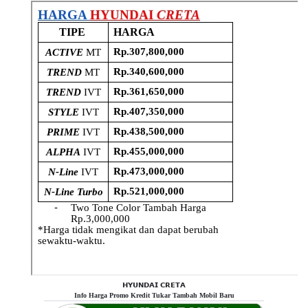
𝗛𝗬𝗨𝗡𝗗𝗔𝗜 𝗖𝗥𝗘𝗧𝗔
Info Harga Promo Kredit Tukar Tambah Mobil Baru