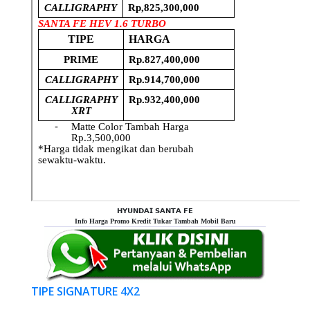
𝗛𝗬𝗨𝗡𝗗𝗔𝗜 𝗦𝗔𝗡𝗧𝗔 𝗙𝗘
Info Harga Promo Kredit Tukar Tambah Mobil Baru
TIPE SIGNATURE 4X2