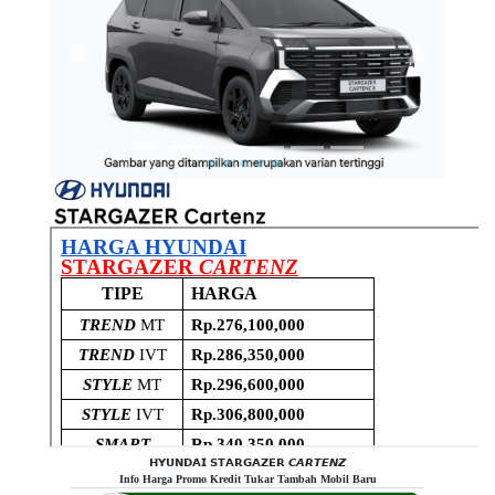
Previous
Next
𝗛𝗬𝗨𝗡𝗗𝗔𝗜 𝗦𝗧𝗔𝗥𝗚𝗔𝗭𝗘𝗥 𝘾𝘼𝙍𝙏𝙀𝙉𝙕
Info Harga Promo Kredit Tukar Tambah Mobil Baru