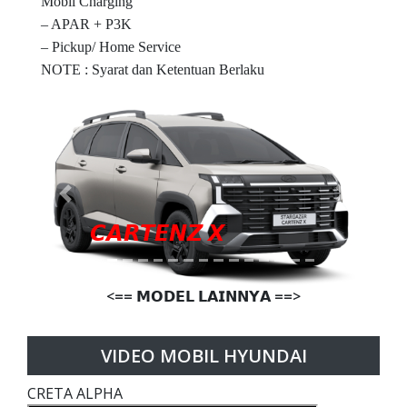
Mobil Charging
– APAR + P3K
– Pickup/ Home Service
NOTE : Syarat dan Ketentuan Berlaku
Previous
Next
𝘾𝘼𝙍𝙏𝙀𝙉𝙕 𝙓
<== 𝗠𝗢𝗗𝗘𝗟 𝗟𝗔𝗜𝗡𝗡𝗬𝗔 ==>
VIDEO MOBIL HYUNDAI
CRETA ALPHA