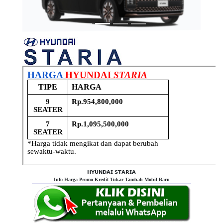
𝗛𝗬𝗨𝗡𝗗𝗔𝗜 𝗦𝗧𝗔𝗥𝗜𝗔
Info Harga Promo Kredit Tukar Tambah Mobil Baru