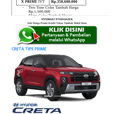
𝗛𝗬𝗨𝗡𝗗𝗔𝗜 𝗦𝗧𝗔𝗥𝗚𝗔𝗭𝗘𝗥
Info Harga Promo Kredit Tukar Tambah Mobil Baru
CRETA TIPE PRIME
Previous
Next