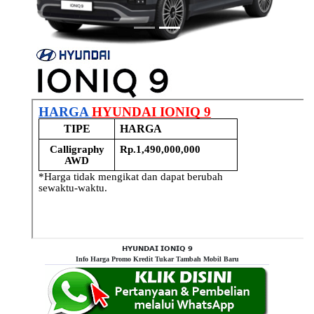
𝗛𝗬𝗨𝗡𝗗𝗔𝗜 𝗜𝗢𝗡𝗜𝗤 𝟵
Info Harga Promo Kredit Tukar Tambah Mobil Baru