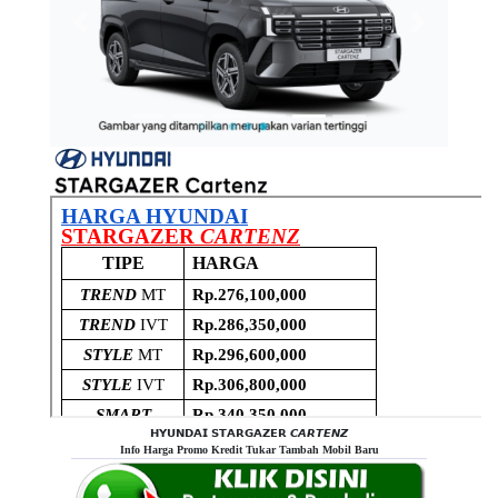
Previous
Next
𝗛𝗬𝗨𝗡𝗗𝗔𝗜 𝗦𝗧𝗔𝗥𝗚𝗔𝗭𝗘𝗥 𝘾𝘼𝙍𝙏𝙀𝙉𝙕
Info Harga Promo Kredit Tukar Tambah Mobil Baru