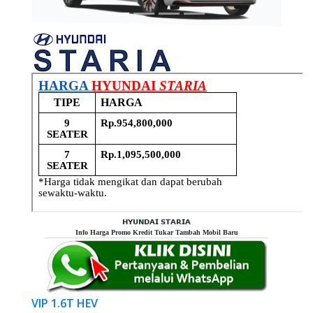
𝗛𝗬𝗨𝗡𝗗𝗔𝗜 𝗦𝗧𝗔𝗥𝗜𝗔
Info Harga Promo Kredit Tukar Tambah Mobil Baru
VIP 1.6T HEV