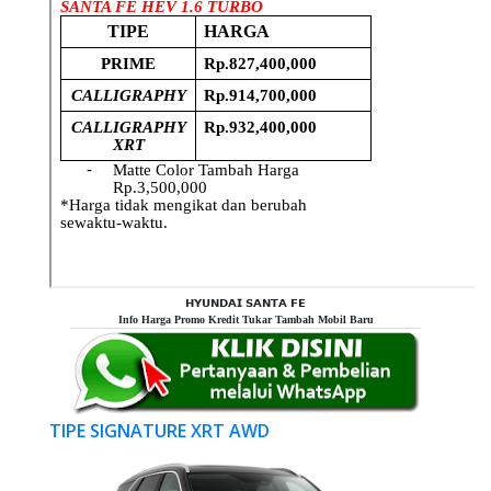
𝗛𝗬𝗨𝗡𝗗𝗔𝗜 𝗦𝗔𝗡𝗧𝗔 𝗙𝗘
Info Harga Promo Kredit Tukar Tambah Mobil Baru
TIPE SIGNATURE XRT AWD