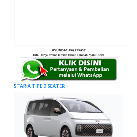
𝗛𝗬𝗨𝗡𝗗𝗔𝗜 𝙋𝘼𝙇𝙄𝙎𝘼𝘿𝙀
Info Harga Promo Kredit Tukar Tambah Mobil Baru
STARIA TIPE 9 SEATER
Previous
Next