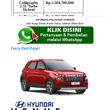
𝗛𝗬𝗨𝗡𝗗𝗔𝗜 𝙋𝘼𝙇𝙄𝙎𝘼𝘿𝙀 𝙃𝙔𝘽𝙍𝙄𝘿
Info Harga Promo Kredit Tukar Tambah Mobil Baru
Fiery Red Pearl
Previous
Next