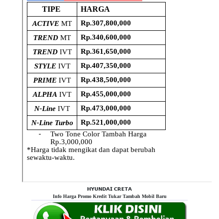
𝗛𝗬𝗨𝗡𝗗𝗔𝗜 𝗖𝗥𝗘𝗧𝗔
Info Harga Promo Kredit Tukar Tambah Mobil Baru