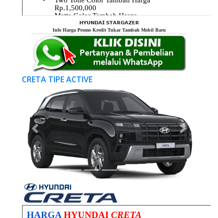
𝗛𝗬𝗨𝗡𝗗𝗔𝗜 𝗦𝗧𝗔𝗥𝗚𝗔𝗭𝗘𝗥
Info Harga Promo Kredit Tukar Tambah Mobil Baru
CRETA TIPE ACTIVE
Previous
Next