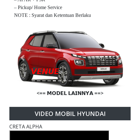
– Pickup/ Home Service
NOTE : Syarat dan Ketentuan Berlaku
Previous
Next
𝙑𝙀𝙉𝙐𝙀
<== 𝗠𝗢𝗗𝗘𝗟 𝗟𝗔𝗜𝗡𝗡𝗬𝗔 ==>
VIDEO MOBIL HYUNDAI
CRETA ALPHA