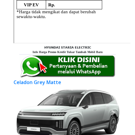
𝗛𝗬𝗨𝗡𝗗𝗔𝗜 𝗦𝗧𝗔𝗥𝗜𝗔 𝗘𝗟𝗘𝗖𝗧𝗥𝗜𝗖
Info Harga Promo Kredit Tukar Tambah Mobil Baru
Celadon Grey Matte
Previous
Next