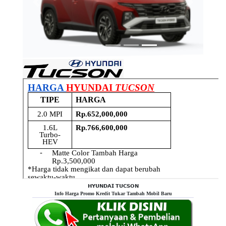
Previous
Next
𝗛𝗬𝗨𝗡𝗗𝗔𝗜 𝗧𝗨𝗖𝗦𝗢𝗡
Info Harga Promo Kredit Tukar Tambah Mobil Baru