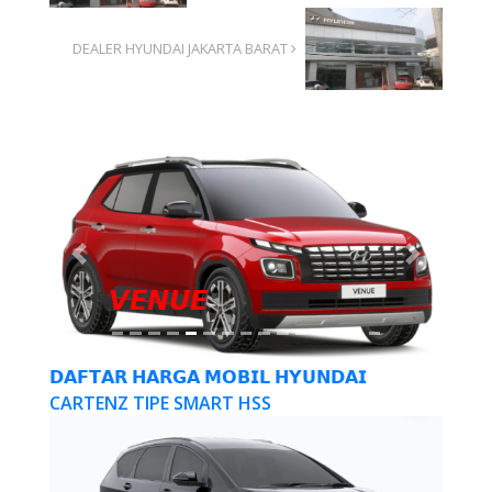
DEALER HYUNDAI JAKARTA BARAT
Previous
Next
𝙑𝙀𝙉𝙐𝙀
𝗗𝗔𝗙𝗧𝗔𝗥 𝗛𝗔𝗥𝗚𝗔 𝗠𝗢𝗕𝗜𝗟 𝗛𝗬𝗨𝗡𝗗𝗔𝗜
CARTENZ TIPE SMART HSS