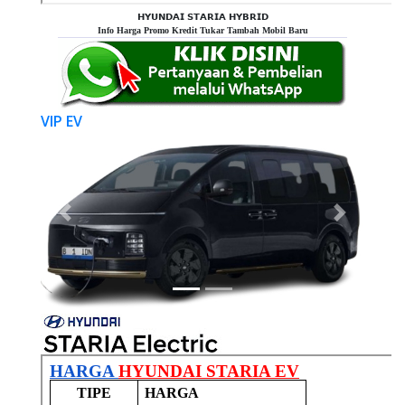
𝗛𝗬𝗨𝗡𝗗𝗔𝗜 𝗦𝗧𝗔𝗥𝗜𝗔 𝗛𝗬𝗕𝗥𝗜𝗗
Info Harga Promo Kredit Tukar Tambah Mobil Baru
VIP EV
Previous
Next