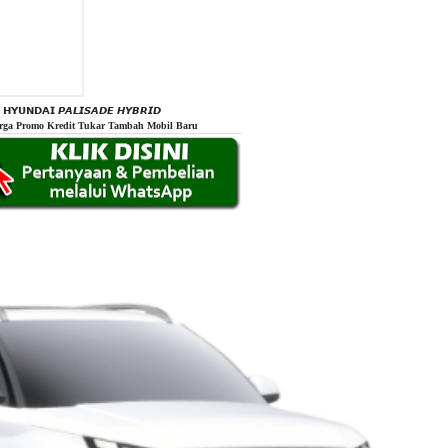
𝗛𝗬𝗨𝗡𝗗𝗔𝗜 𝙋𝘼𝙇𝙄𝙎𝘼𝘿𝙀 𝙃𝙔𝘽𝙍𝙄𝘿
rga Promo Kredit Tukar Tambah Mobil Baru