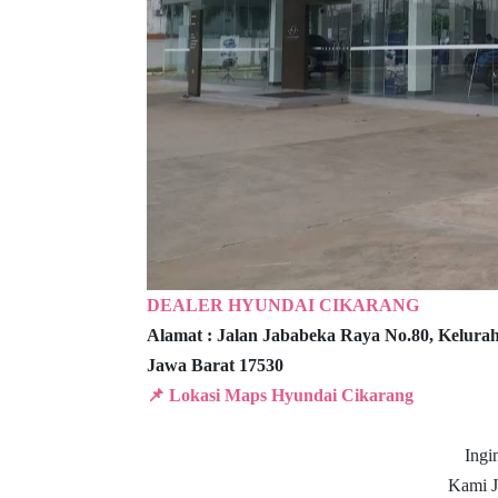
DEALER HYUNDAI CIKARANG
Alamat :
Jalan Jababeka Raya No.80,
Kelura
Jawa Barat 17530
📌 Lokasi Maps Hyundai Cikarang
Ingi
Kami J