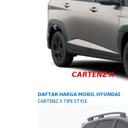
Previous
𝘾𝘼𝙍𝙏𝙀𝙉𝙕 𝙓
𝗗𝗔𝗙𝗧𝗔𝗥 𝗛𝗔𝗥𝗚𝗔 𝗠𝗢𝗕𝗜𝗟 𝗛𝗬𝗨𝗡𝗗𝗔𝗜
CARTENZ X TIPE STYLE