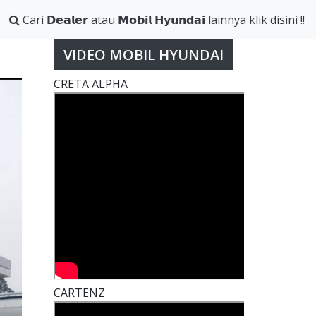
Cari 𝗗𝗲𝗮𝗹𝗲𝗿 atau 𝗠𝗼𝗯𝗶𝗹 𝗛𝘆𝘂𝗻𝗱𝗮𝗶 lainnya klik disini !!
VIDEO MOBIL HYUNDAI
CRETA ALPHA
CARTENZ