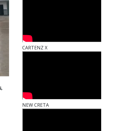
CARTENZ X
i,
NEW CRETA