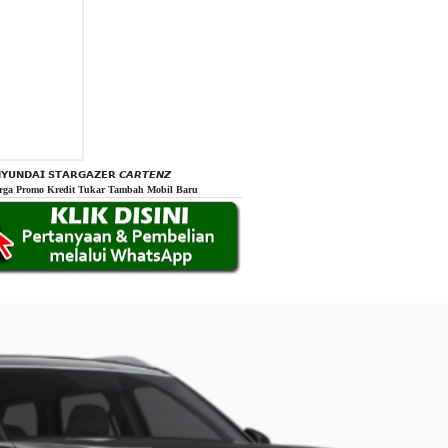
𝗬𝗨𝗡𝗗𝗔𝗜 𝗦𝗧𝗔𝗥𝗚𝗔𝗭𝗘𝗥 𝘾𝘼𝙍𝙏𝙀𝙉𝙕
rga Promo Kredit Tukar Tambah Mobil Baru