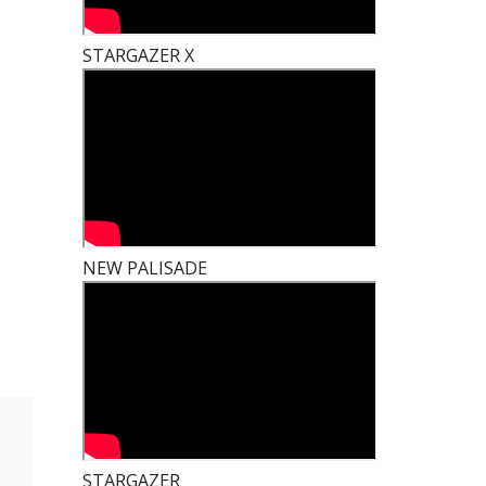
STARGAZER X
t
NEW PALISADE
STARGAZER