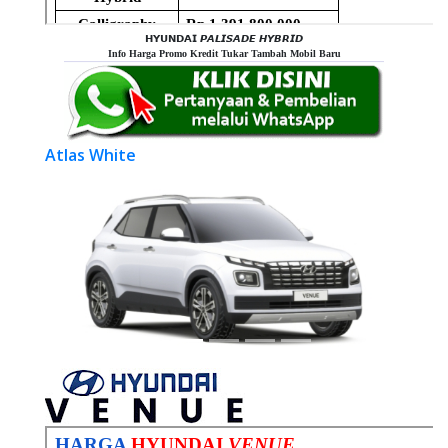
𝗛𝗬𝗨𝗡𝗗𝗔𝗜 𝙋𝘼𝙇𝙄𝙎𝘼𝘿𝙀 𝙃𝙔𝘽𝙍𝙄𝘿
Info Harga Promo Kredit Tukar Tambah Mobil Baru
Atlas White
Previous
Next