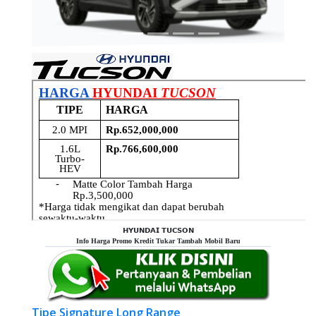
𝗛𝗬𝗨𝗡𝗗𝗔𝗜 𝗧𝗨𝗖𝗦𝗢𝗡
Info Harga Promo Kredit Tukar Tambah Mobil Baru
Tipe Signature Long Range