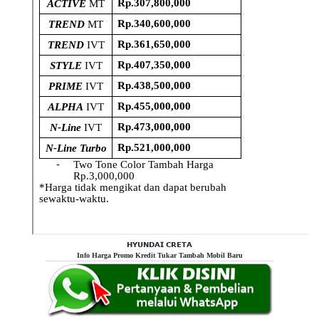
𝗛𝗬𝗨𝗡𝗗𝗔𝗜 𝗖𝗥𝗘𝗧𝗔
Info Harga Promo Kredit Tukar Tambah Mobil Baru