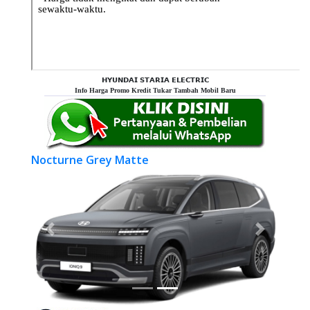
𝗛𝗬𝗨𝗡𝗗𝗔𝗜 𝗦𝗧𝗔𝗥𝗜𝗔 𝗘𝗟𝗘𝗖𝗧𝗥𝗜𝗖
Info Harga Promo Kredit Tukar Tambah Mobil Baru
Nocturne Grey Matte
Previous
Next