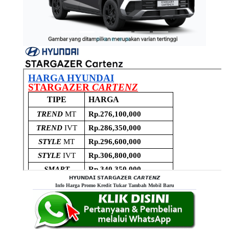
𝗛𝗬𝗨𝗡𝗗𝗔𝗜 𝗦𝗧𝗔𝗥𝗚𝗔𝗭𝗘𝗥 𝘾𝘼𝙍𝙏𝙀𝙉𝙕
Info Harga Promo Kredit Tukar Tambah Mobil Baru