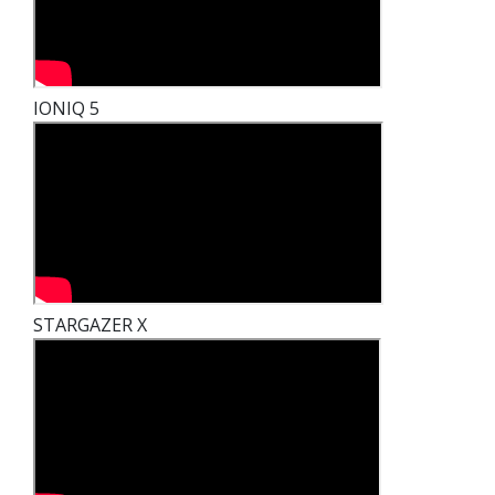
IONIQ 5
STARGAZER X