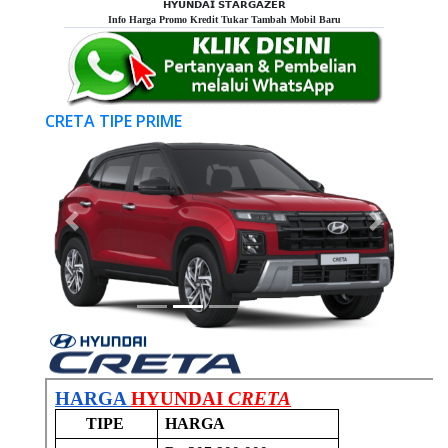
𝗛𝗬𝗨𝗡𝗗𝗔𝗜 𝗦𝗧𝗔𝗥𝗚𝗔𝗭𝗘𝗥
Info Harga Promo Kredit Tukar Tambah Mobil Baru
CRETA TIPE PRIME
Previous
Next