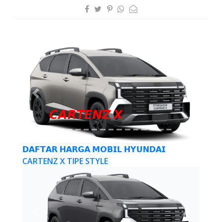
Previous
Next
𝘾𝘼𝙍𝙏𝙀𝙉𝙕 𝙓
𝗗𝗔𝗙𝗧𝗔𝗥 𝗛𝗔𝗥𝗚𝗔 𝗠𝗢𝗕𝗜𝗟 𝗛𝗬𝗨𝗡𝗗𝗔𝗜
CARTENZ X TIPE STYLE
Previous
Next