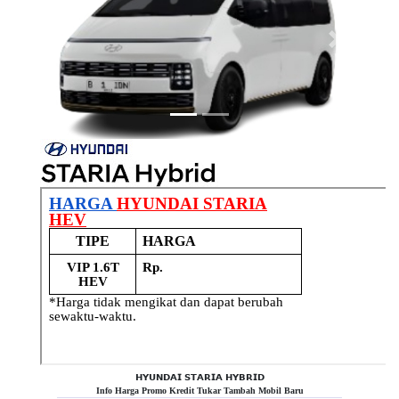
Previous
Next
𝗛𝗬𝗨𝗡𝗗𝗔𝗜 𝗦𝗧𝗔𝗥𝗜𝗔 𝗛𝗬𝗕𝗥𝗜𝗗
Info Harga Promo Kredit Tukar Tambah Mobil Baru