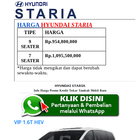
𝗛𝗬𝗨𝗡𝗗𝗔𝗜 𝗦𝗧𝗔𝗥𝗜𝗔
Info Harga Promo Kredit Tukar Tambah Mobil Baru
VIP 1.6T HEV