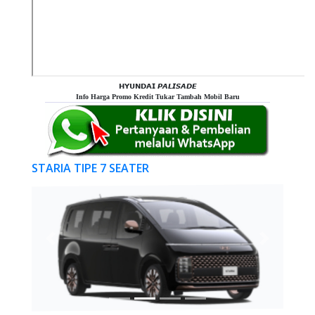
𝗛𝗬𝗨𝗡𝗗𝗔𝗜 𝙋𝘼𝙇𝙄𝙎𝘼𝘿𝙀
Info Harga Promo Kredit Tukar Tambah Mobil Baru
STARIA TIPE 7 SEATER
Previous
Next