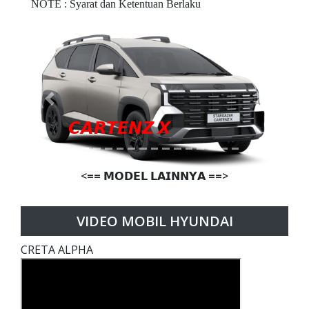
NOTE : Syarat dan Ketentuan Berlaku
Previous
Next
𝘾𝘼𝙍𝙏𝙀𝙉𝙕 𝙓
<== 𝗠𝗢𝗗𝗘𝗟 𝗟𝗔𝗜𝗡𝗡𝗬𝗔 ==>
VIDEO MOBIL HYUNDAI
CRETA ALPHA