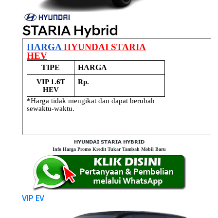
𝗛𝗬𝗨𝗡𝗗𝗔𝗜 𝗦𝗧𝗔𝗥𝗜𝗔 𝗛𝗬𝗕𝗥𝗜𝗗
Info Harga Promo Kredit Tukar Tambah Mobil Baru
VIP EV