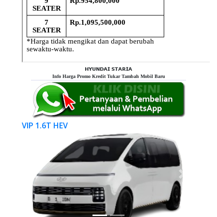
𝗛𝗬𝗨𝗡𝗗𝗔𝗜 𝗦𝗧𝗔𝗥𝗜𝗔
Info Harga Promo Kredit Tukar Tambah Mobil Baru
VIP 1.6T HEV
Previous
Next