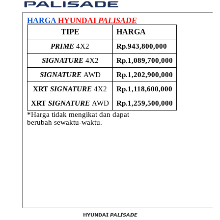
𝗛𝗬𝗨𝗡𝗗𝗔𝗜 𝙋𝘼𝙇𝙄𝙎𝘼𝘿𝙀