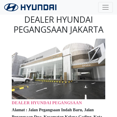
Langsung ke konten utama
DEALER HYUNDAI
PEGANGSAAN JAKARTA
DEALER HYUNDAI PEGANGSAAN
Alamat :
Jalan Pegangsaan Indah Baru,
Jalan
Pegangsaan Dua, Kecamatan Kelapa Gading,
Kota