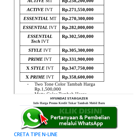
𝗛𝗬𝗨𝗡𝗗𝗔𝗜 𝗦𝗧𝗔𝗥𝗚𝗔𝗭𝗘𝗥
Info Harga Promo Kredit Tukar Tambah Mobil Baru
CRETA TIPE N-LINE