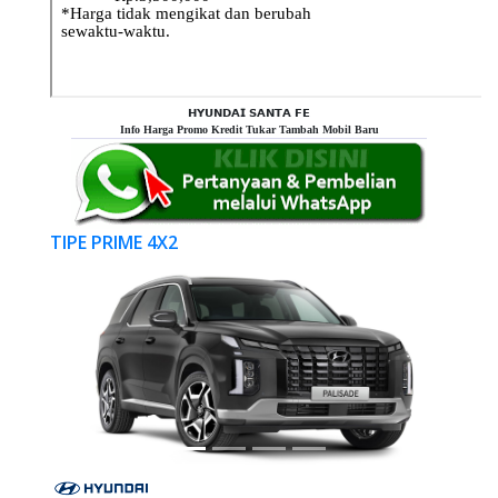
𝗛𝗬𝗨𝗡𝗗𝗔𝗜 𝗦𝗔𝗡𝗧𝗔 𝗙𝗘
Info Harga Promo Kredit Tukar Tambah Mobil Baru
TIPE PRIME 4X2
Previous
Next