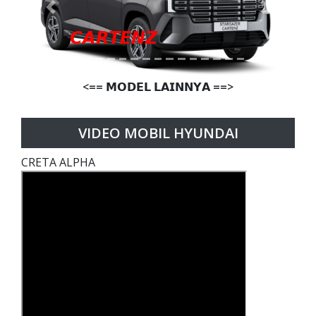
Previous
Next
𝘾𝘼𝙍𝙏𝙀𝙉𝙕
<== 𝗠𝗢𝗗𝗘𝗟 𝗟𝗔𝗜𝗡𝗡𝗬𝗔 ==>
VIDEO MOBIL HYUNDAI
CRETA ALPHA