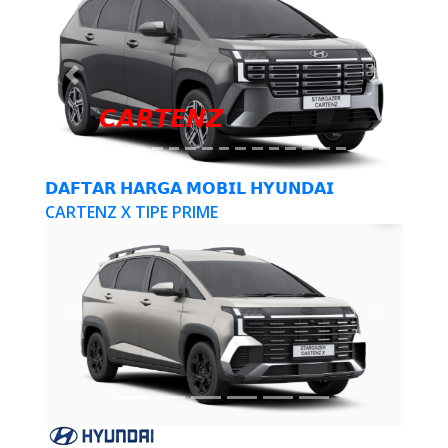
Previous
Next
𝘾𝘼𝙍𝙏𝙀𝙉𝙕
𝗗𝗔𝗙𝗧𝗔𝗥 𝗛𝗔𝗥𝗚𝗔 𝗠𝗢𝗕𝗜𝗟 𝗛𝗬𝗨𝗡𝗗𝗔𝗜
CARTENZ X TIPE PRIME
Previous
Next