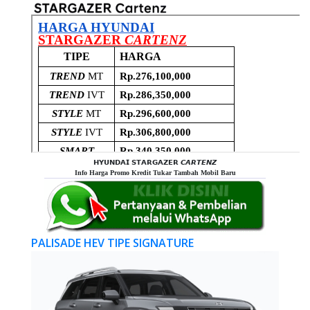
𝗛𝗬𝗨𝗡𝗗𝗔𝗜 𝗦𝗧𝗔𝗥𝗚𝗔𝗭𝗘𝗥 𝘾𝘼𝙍𝙏𝙀𝙉𝙕
Info Harga Promo Kredit Tukar Tambah Mobil Baru
PALISADE HEV TIPE SIGNATURE