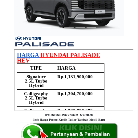
Previous
Next
𝗛𝗬𝗨𝗡𝗗𝗔𝗜 𝙋𝘼𝙇𝙄𝙎𝘼𝘿𝙀 𝙃𝙔𝘽𝙍𝙄𝘿
Info Harga Promo Kredit Tukar Tambah Mobil Baru