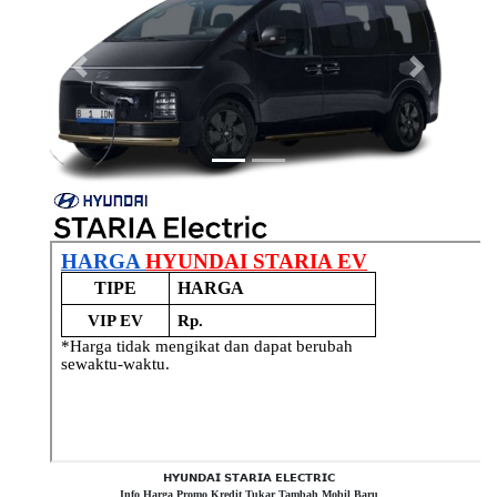
Previous
Next
𝗛𝗬𝗨𝗡𝗗𝗔𝗜 𝗦𝗧𝗔𝗥𝗜𝗔 𝗘𝗟𝗘𝗖𝗧𝗥𝗜𝗖
Info Harga Promo Kredit Tukar Tambah Mobil Baru