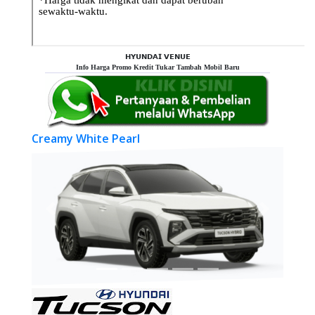
𝗛𝗬𝗨𝗡𝗗𝗔𝗜 𝗩𝗘𝗡𝗨𝗘
Info Harga Promo Kredit Tukar Tambah Mobil Baru
Creamy White Pearl
Previous
Next