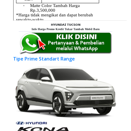
𝗛𝗬𝗨𝗡𝗗𝗔𝗜 𝗧𝗨𝗖𝗦𝗢𝗡
Info Harga Promo Kredit Tukar Tambah Mobil Baru
Tipe Prime Standart Range
Previous
Next