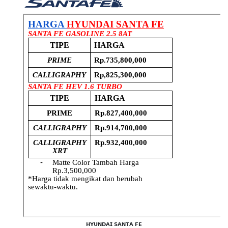
𝗛𝗬𝗨𝗡𝗗𝗔𝗜 𝗦𝗔𝗡𝗧𝗔 𝗙𝗘