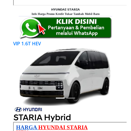
𝗛𝗬𝗨𝗡𝗗𝗔𝗜 𝗦𝗧𝗔𝗥𝗜𝗔
Info Harga Promo Kredit Tukar Tambah Mobil Baru
VIP 1.6T HEV
Previous
Next