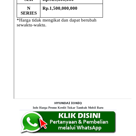
𝗛𝗬𝗨𝗡𝗗𝗔𝗜 𝗜𝗢𝗡𝗜𝗤
Info Harga Promo Kredit Tukar Tambah Mobil Baru