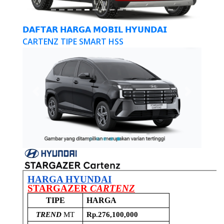
𝗗𝗔𝗙𝗧𝗔𝗥 𝗛𝗔𝗥𝗚𝗔 𝗠𝗢𝗕𝗜𝗟 𝗛𝗬𝗨𝗡𝗗𝗔𝗜
CARTENZ TIPE SMART HSS
Previous
Next