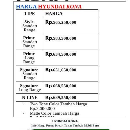
𝗛𝗬𝗨𝗡𝗗𝗔𝗜 𝗞𝗢𝗡𝗔
Info Harga Promo Kredit Tukar Tambah Mobil Baru