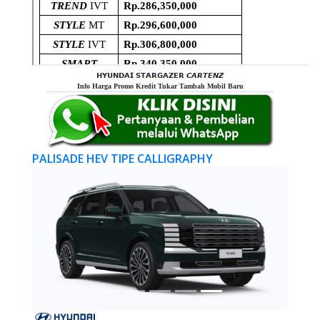
𝗛𝗬𝗨𝗡𝗗𝗔𝗜 𝗦𝗧𝗔𝗥𝗚𝗔𝗭𝗘𝗥 𝘾𝘼𝙍𝙏𝙀𝙉𝙕
Info Harga Promo Kredit Tukar Tambah Mobil Baru
PALISADE HEV TIPE CALLIGRAPHY
Previous
Next