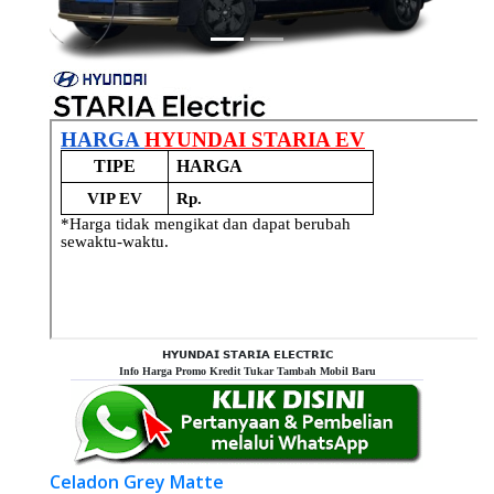
𝗛𝗬𝗨𝗡𝗗𝗔𝗜 𝗦𝗧𝗔𝗥𝗜𝗔 𝗘𝗟𝗘𝗖𝗧𝗥𝗜𝗖
Info Harga Promo Kredit Tukar Tambah Mobil Baru
Celadon Grey Matte