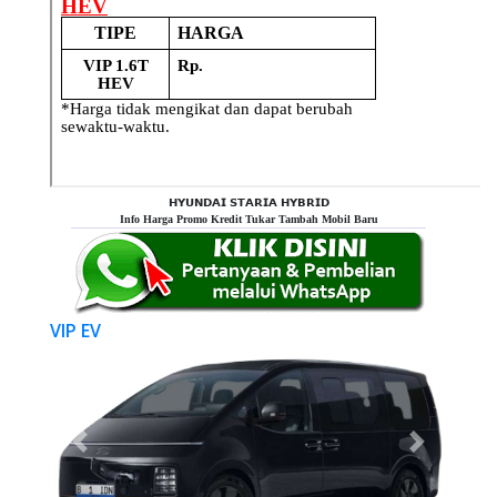
𝗛𝗬𝗨𝗡𝗗𝗔𝗜 𝗦𝗧𝗔𝗥𝗜𝗔 𝗛𝗬𝗕𝗥𝗜𝗗
Info Harga Promo Kredit Tukar Tambah Mobil Baru
VIP EV
Previous
Next