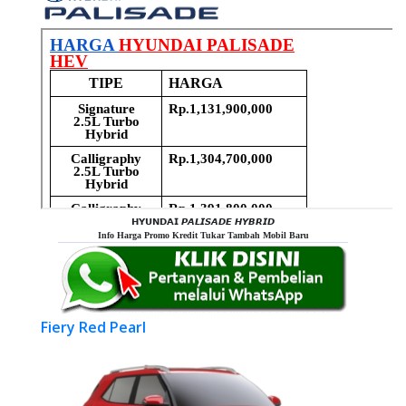
𝗛𝗬𝗨𝗡𝗗𝗔𝗜 𝙋𝘼𝙇𝙄𝙎𝘼𝘿𝙀 𝙃𝙔𝘽𝙍𝙄𝘿
Info Harga Promo Kredit Tukar Tambah Mobil Baru
Fiery Red Pearl