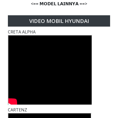
<== 𝗠𝗢𝗗𝗘𝗟 𝗟𝗔𝗜𝗡𝗡𝗬𝗔 ==>
VIDEO MOBIL HYUNDAI
CRETA ALPHA
CARTENZ