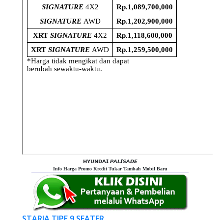
𝗛𝗬𝗨𝗡𝗗𝗔𝗜 𝙋𝘼𝙇𝙄𝙎𝘼𝘿𝙀
Info Harga Promo Kredit Tukar Tambah Mobil Baru
STARIA TIPE 9 SEATER