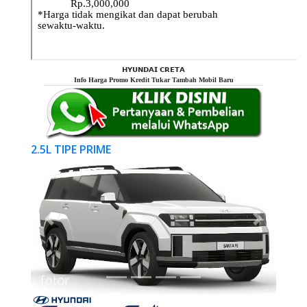
𝗛𝗬𝗨𝗡𝗗𝗔𝗜 𝗖𝗥𝗘𝗧𝗔
Info Harga Promo Kredit Tukar Tambah Mobil Baru
2.5L TIPE PRIME
Previous
Next