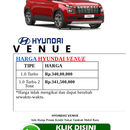
Previous
Next
𝗛𝗬𝗨𝗡𝗗𝗔𝗜 𝗩𝗘𝗡𝗨𝗘
Info Harga Promo Kredit Tukar Tambah Mobil Baru