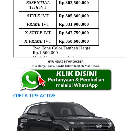
𝗛𝗬𝗨𝗡𝗗𝗔𝗜 𝗦𝗧𝗔𝗥𝗚𝗔𝗭𝗘𝗥
Info Harga Promo Kredit Tukar Tambah Mobil Baru
CRETA TIPE ACTIVE
Previous
Next